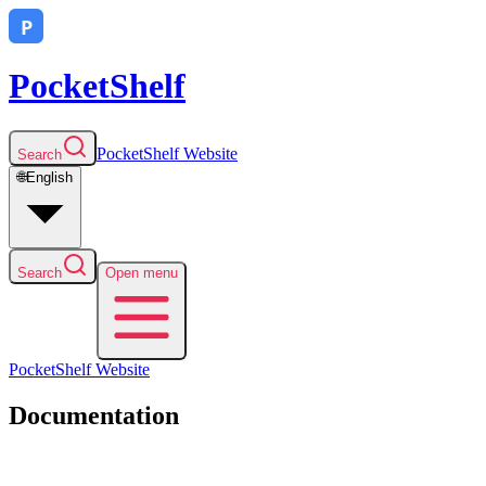
PocketShelf
PocketShelf
Website
Search
🌐
English
Search
Open menu
PocketShelf
Website
Documentation