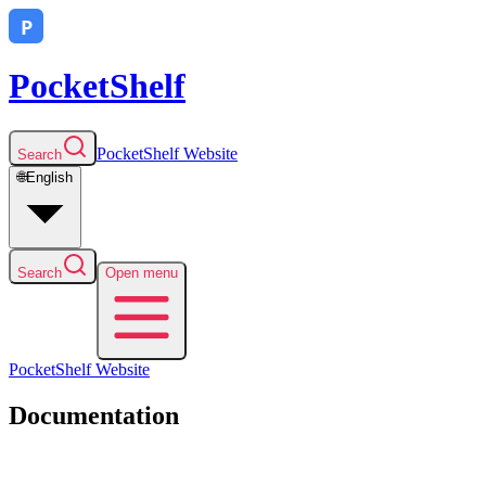
PocketShelf
PocketShelf
Website
Search
🌐
English
Search
Open menu
PocketShelf
Website
Documentation