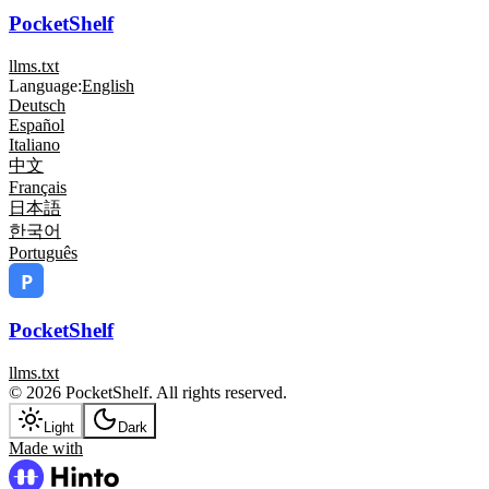
PocketShelf
llms.txt
Language:
English
Deutsch
Español
Italiano
中文
Français
日本語
한국어
Português
PocketShelf
llms.txt
© 2026 PocketShelf. All rights reserved.
Light
Dark
Made with