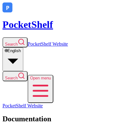
PocketShelf
PocketShelf
Website
Search
🌐
English
Search
Open menu
PocketShelf
Website
Documentation