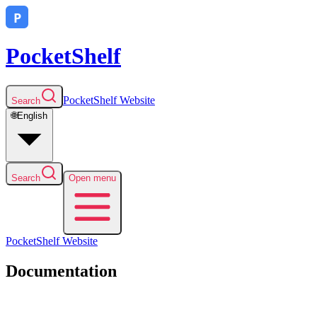
PocketShelf
PocketShelf
Website
Search
🌐
English
Search
Open menu
PocketShelf
Website
Documentation