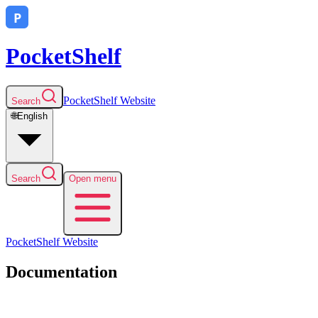
PocketShelf
PocketShelf
Website
Search
🌐
English
Search
Open menu
PocketShelf
Website
Documentation