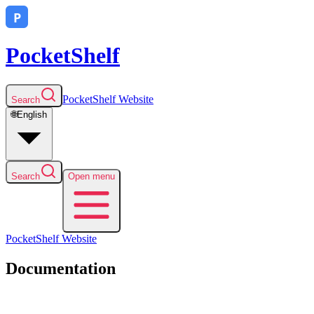
PocketShelf
PocketShelf
Website
Search
🌐
English
Search
Open menu
PocketShelf
Website
Documentation