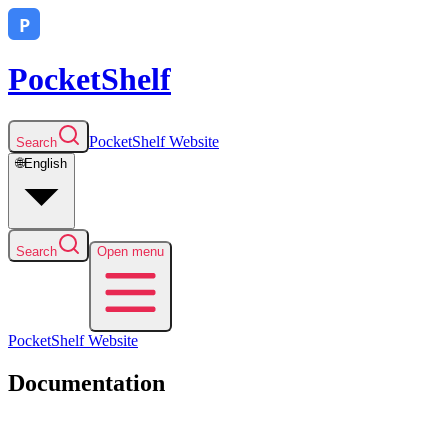
PocketShelf
PocketShelf
Website
Search
🌐
English
Search
Open menu
PocketShelf
Website
Documentation