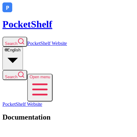
PocketShelf
PocketShelf
Website
Search
🌐
English
Search
Open menu
PocketShelf
Website
Documentation