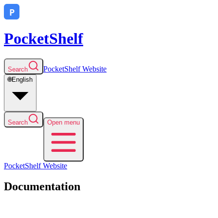
PocketShelf
PocketShelf
Website
Search
🌐
English
Search
Open menu
PocketShelf
Website
Documentation