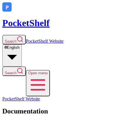
PocketShelf
PocketShelf
Website
Search
🌐
English
Search
Open menu
PocketShelf
Website
Documentation