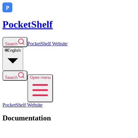
PocketShelf
PocketShelf
Website
Search
🌐
English
Search
Open menu
PocketShelf
Website
Documentation