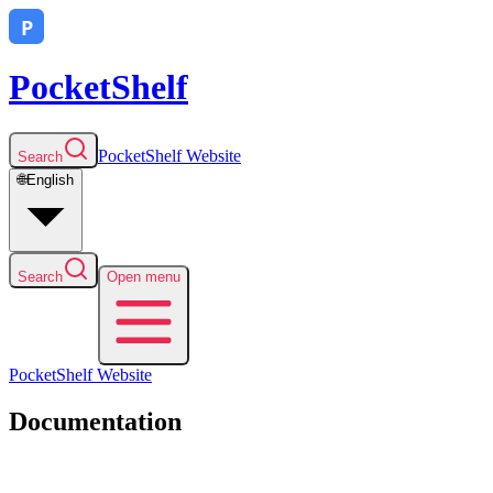
PocketShelf
PocketShelf
Website
Search
🌐
English
Search
Open menu
PocketShelf
Website
Documentation