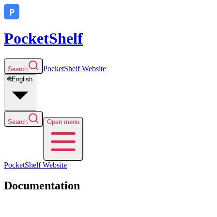
PocketShelf
PocketShelf
Website
Search
🌐
English
Search
Open menu
PocketShelf
Website
Documentation