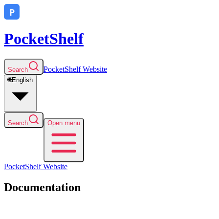
PocketShelf
PocketShelf
Website
Search
🌐
English
Search
Open menu
PocketShelf
Website
Documentation