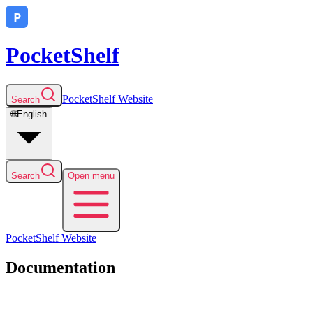
PocketShelf
PocketShelf
Website
Search
🌐
English
Search
Open menu
PocketShelf
Website
Documentation