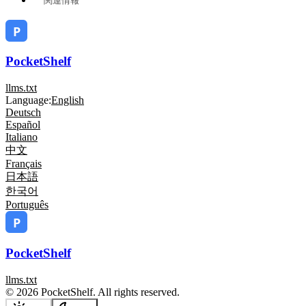
関連情報
PocketShelf
llms.txt
Language:
English
Deutsch
Español
Italiano
中文
Français
日本語
한국어
Português
PocketShelf
llms.txt
© 2026 PocketShelf. All rights reserved.