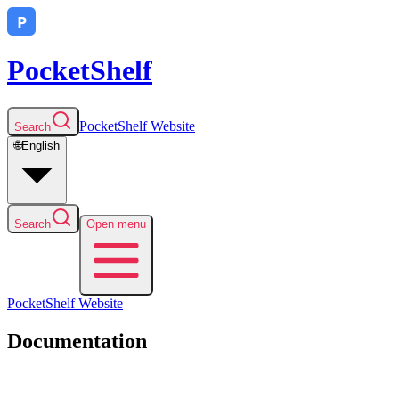
PocketShelf
PocketShelf
Website
Search
🌐
English
Search
Open menu
PocketShelf
Website
Documentation