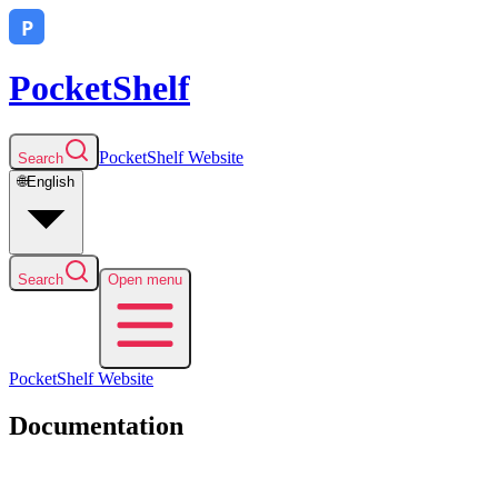
PocketShelf
PocketShelf
Website
Search
🌐
English
Search
Open menu
PocketShelf
Website
Documentation