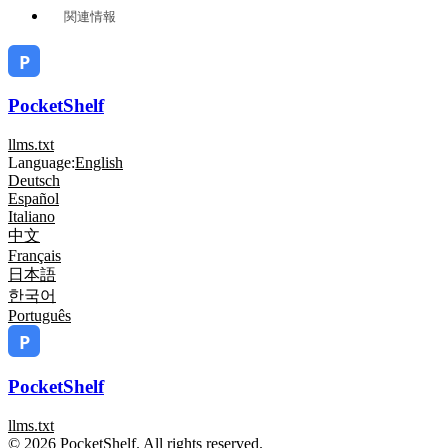
関連情報
PocketShelf
llms.txt
Language:
English
Deutsch
Español
Italiano
中文
Français
日本語
한국어
Português
PocketShelf
llms.txt
© 2026 PocketShelf. All rights reserved.