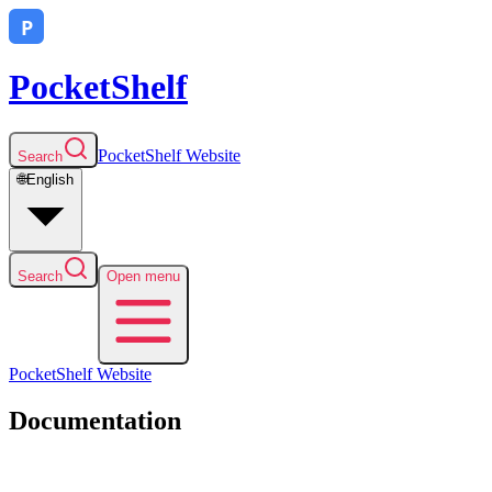
PocketShelf
PocketShelf
Website
Search
🌐
English
Search
Open menu
PocketShelf
Website
Documentation