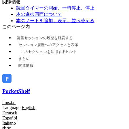
関連情報
読書タイマーの開始、一時停止、停止
本の進捗画面について
本のノートを追加、表示、並べ替える
このページ内
読書セッションの履歴を確認する
セッション履歴へのアクセスと表示
このセクションを活用するヒント
まとめ
関連情報
PocketShelf
llms.txt
Language:
English
Deutsch
Español
Italiano
中文