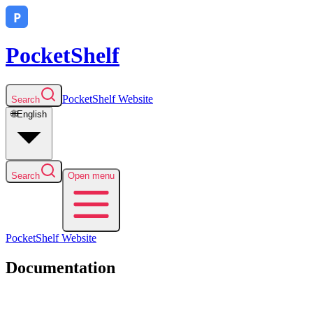
PocketShelf
PocketShelf
Website
Search
🌐
English
Search
Open menu
PocketShelf
Website
Documentation