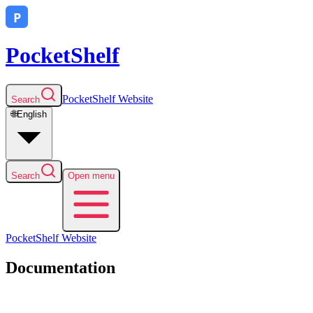
PocketShelf
PocketShelf
Website
Search
🌐
English
Search
Open menu
PocketShelf
Website
Documentation