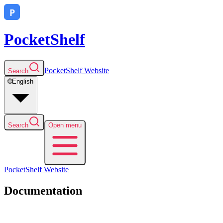
PocketShelf
PocketShelf
Website
Search
🌐
English
Search
Open menu
PocketShelf
Website
Documentation