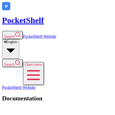
PocketShelf
PocketShelf
Website
Search
🌐
English
Search
Open menu
PocketShelf
Website
Documentation