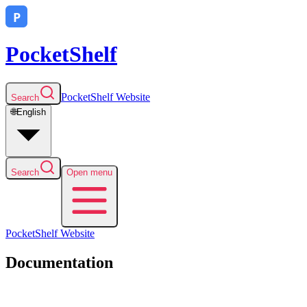
PocketShelf
PocketShelf
Website
Search
🌐
English
Search
Open menu
PocketShelf
Website
Documentation