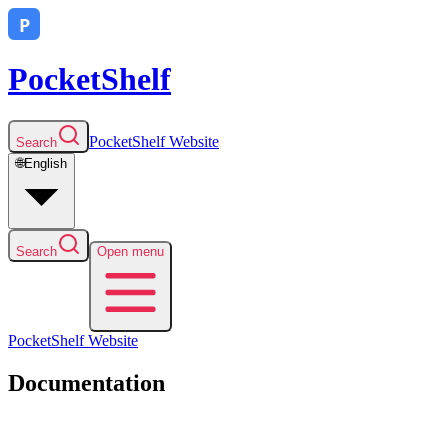
PocketShelf
PocketShelf
Website
Search
🌐
English
Search
Open menu
PocketShelf
Website
Documentation