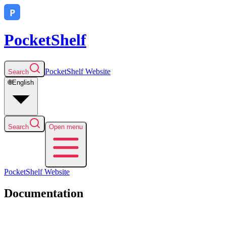
PocketShelf
PocketShelf
Website
Search
🌐
English
Search
Open menu
PocketShelf
Website
Documentation