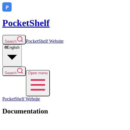
PocketShelf
PocketShelf
Website
Search
🌐
English
Search
Open menu
PocketShelf
Website
Documentation