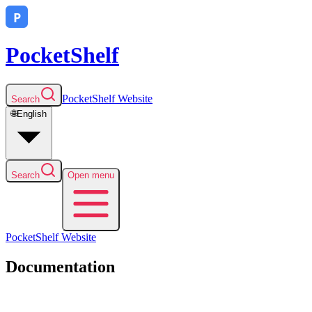
PocketShelf
PocketShelf
Website
Search
🌐
English
Search
Open menu
PocketShelf
Website
Documentation