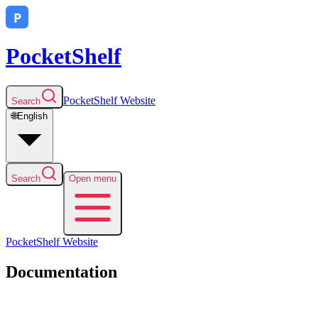
PocketShelf
PocketShelf
Website
Search
🌐
English
Search
Open menu
PocketShelf
Website
Documentation