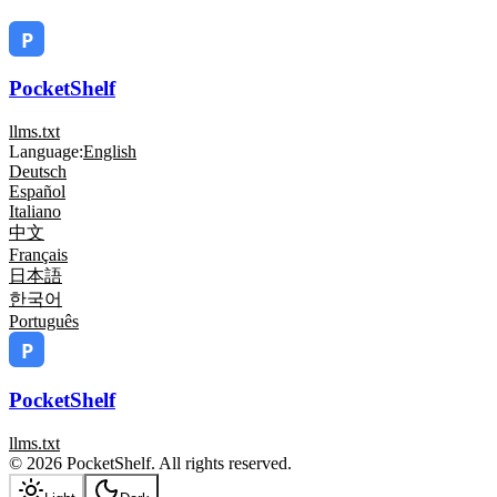
PocketShelf
llms.txt
Language:
English
Deutsch
Español
Italiano
中文
Français
日本語
한국어
Português
PocketShelf
llms.txt
© 2026 PocketShelf. All rights reserved.