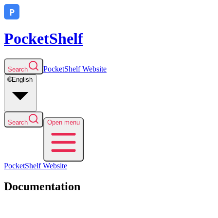
PocketShelf
PocketShelf
Website
Search
🌐
English
Search
Open menu
PocketShelf
Website
Documentation