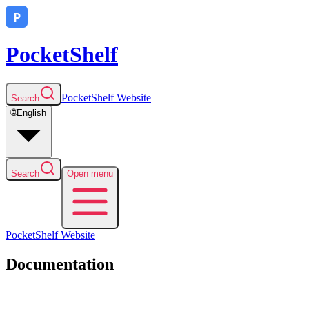
PocketShelf
PocketShelf
Website
Search
🌐
English
Search
Open menu
PocketShelf
Website
Documentation