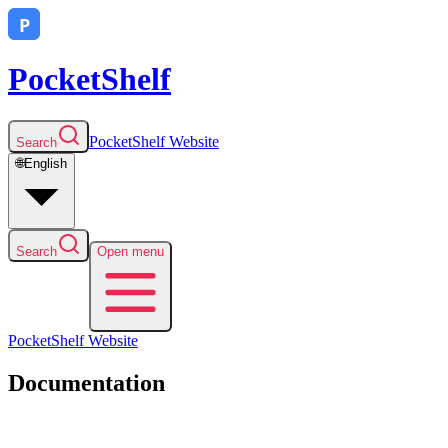
PocketShelf
PocketShelf
Website
Search
🌐
English
Search
Open menu
PocketShelf
Website
Documentation